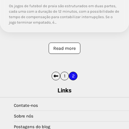
Os jogos de futebol de praia são estruturados em duas partes,
cada uma com a duração de 12 minutos, com a possibilidade de
tempo de compensação para contabilizar interrupções. Se o
jogo terminar empatado, é…
Read more
Posts
1
2
pagination
Links
Contate-nos
Sobre nós
Postagens do blog