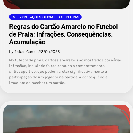
INTERPRETAÇÕES OFICIAIS DAS REGRAS
Regras do Cartão Amarelo no Futebol
de Praia: Infrações, Consequências,
Acumulação
by Rafael Gomes
22/01/2026
No futebol de praia, cartões amarelos são mostrados por várias
infrações, incluindo faltas comuns e comportamento
antidesportivo, que podem afetar significativamente a
participação de um jogador na partida. A consequência
imediata de receber um cartão…