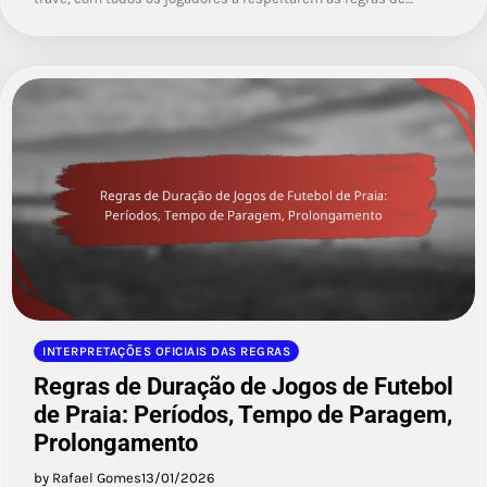
INTERPRETAÇÕES OFICIAIS DAS REGRAS
Regras de Duração de Jogos de Futebol
de Praia: Períodos, Tempo de Paragem,
Prolongamento
by Rafael Gomes
13/01/2026