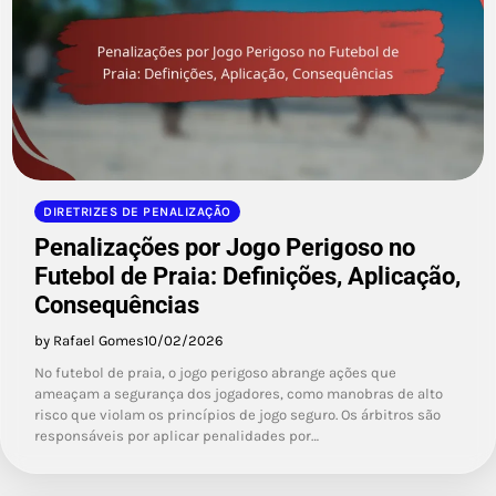
DIRETRIZES DE PENALIZAÇÃO
Penalizações por Jogo Perigoso no
Futebol de Praia: Definições, Aplicação,
Consequências
by Rafael Gomes
10/02/2026
No futebol de praia, o jogo perigoso abrange ações que
ameaçam a segurança dos jogadores, como manobras de alto
risco que violam os princípios de jogo seguro. Os árbitros são
responsáveis por aplicar penalidades por…