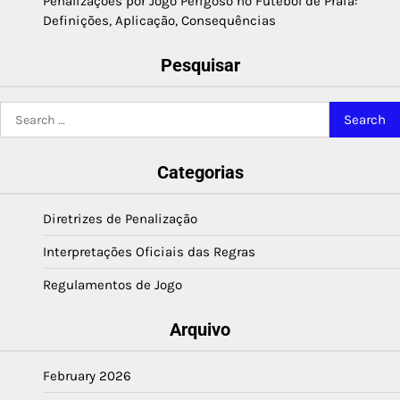
Penalizações por Jogo Perigoso no Futebol de Praia:
Definições, Aplicação, Consequências
Pesquisar
Search
for:
Categorias
Diretrizes de Penalização
Interpretações Oficiais das Regras
Regulamentos de Jogo
Arquivo
February 2026