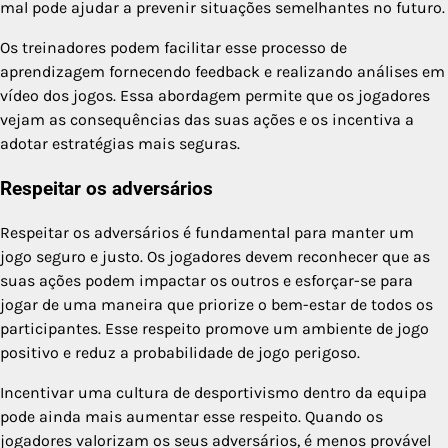
mal pode ajudar a prevenir situações semelhantes no futuro.
Os treinadores podem facilitar esse processo de
aprendizagem fornecendo feedback e realizando análises em
vídeo dos jogos. Essa abordagem permite que os jogadores
vejam as consequências das suas ações e os incentiva a
adotar estratégias mais seguras.
Respeitar os adversários
Respeitar os adversários é fundamental para manter um
jogo seguro e justo. Os jogadores devem reconhecer que as
suas ações podem impactar os outros e esforçar-se para
jogar de uma maneira que priorize o bem-estar de todos os
participantes. Esse respeito promove um ambiente de jogo
positivo e reduz a probabilidade de jogo perigoso.
Incentivar uma cultura de desportivismo dentro da equipa
pode ainda mais aumentar esse respeito. Quando os
jogadores valorizam os seus adversários, é menos provável