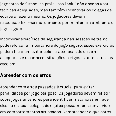
jogadores de futebol de praia. Isso inclui não apenas usar
técnicas adequadas, mas também incentivar os colegas de
equipa a fazer o mesmo. Os jogadores devem
responsabilizar-se mutuamente por manter um ambiente de
jogo seguro.
Incorporar exercícios de segurança nas sessões de treino
pode reforçar a importância do jogo seguro. Esses exercícios
podem focar em evitar colisões, técnicas de desarme
adequadas e reconhecer situações perigosas antes que elas
escalem.
Aprender com os erros
Aprender com erros passados é crucial para evitar
penalidades por jogo perigoso. Os jogadores devem refletir
sobre jogos anteriores para identificar instâncias em que
eles ou os seus colegas de equipa possam ter se envolvido
em comportamentos arriscados. Compreender o que correu