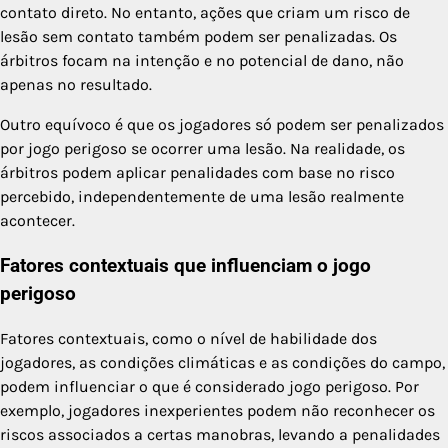
contato direto. No entanto, ações que criam um risco de
lesão sem contato também podem ser penalizadas. Os
árbitros focam na intenção e no potencial de dano, não
apenas no resultado.
Outro equívoco é que os jogadores só podem ser penalizados
por jogo perigoso se ocorrer uma lesão. Na realidade, os
árbitros podem aplicar penalidades com base no risco
percebido, independentemente de uma lesão realmente
acontecer.
Fatores contextuais que influenciam o jogo
perigoso
Fatores contextuais, como o nível de habilidade dos
jogadores, as condições climáticas e as condições do campo,
podem influenciar o que é considerado jogo perigoso. Por
exemplo, jogadores inexperientes podem não reconhecer os
riscos associados a certas manobras, levando a penalidades