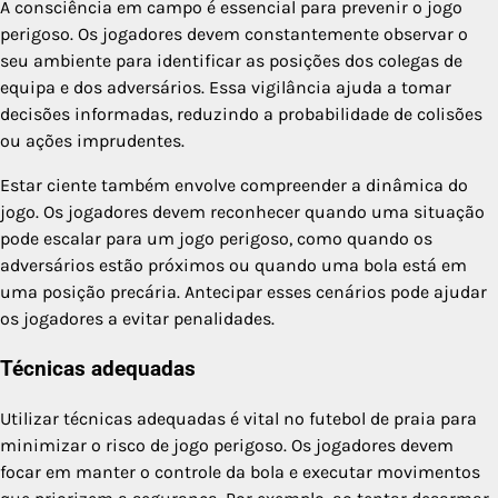
A consciência em campo é essencial para prevenir o jogo
perigoso. Os jogadores devem constantemente observar o
seu ambiente para identificar as posições dos colegas de
equipa e dos adversários. Essa vigilância ajuda a tomar
decisões informadas, reduzindo a probabilidade de colisões
ou ações imprudentes.
Estar ciente também envolve compreender a dinâmica do
jogo. Os jogadores devem reconhecer quando uma situação
pode escalar para um jogo perigoso, como quando os
adversários estão próximos ou quando uma bola está em
uma posição precária. Antecipar esses cenários pode ajudar
os jogadores a evitar penalidades.
Técnicas adequadas
Utilizar técnicas adequadas é vital no futebol de praia para
minimizar o risco de jogo perigoso. Os jogadores devem
focar em manter o controle da bola e executar movimentos