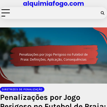
alquimiafogo.com
Skip
to
content
DIRETRIZES DE PENALIZAÇÃO
Penalizações por Jogo
Perigoso no Futebol de Praia: