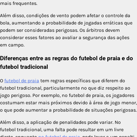
mais frequentes.
Além disso, condições de vento podem afetar o controle da
bola, aumentando a probabilidade de jogadas erráticas que
podem ser consideradas perigosas. Os árbitros devem
considerar esses fatores ao avaliar a segurança das ações
em campo.
Diferenças entre as regras do futebol de praia e do
futebol tradicional
O
futebol de praia
tem regras específicas que diferem do
futebol tradicional, particularmente no que diz respeito ao
jogo perigoso. Por exemplo, no futebol de praia, os jogadores
costumam estar mais próximos devido à área de jogo menor,
o que pode aumentar a probabilidade de situações perigosas.
Além disso, a aplicação de penalidades pode variar. No
futebol tradicional, uma falta pode resultar em um livre
direto, enquanto
no futebol de praia
, pode levar a um penalti