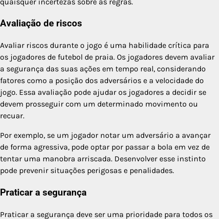
quaisquer incertezas sobre as regras.
Avaliação de riscos
Avaliar riscos durante o jogo é uma habilidade crítica para
os jogadores de futebol de praia. Os jogadores devem avaliar
a segurança das suas ações em tempo real, considerando
fatores como a posição dos adversários e a velocidade do
jogo. Essa avaliação pode ajudar os jogadores a decidir se
devem prosseguir com um determinado movimento ou
recuar.
Por exemplo, se um jogador notar um adversário a avançar
de forma agressiva, pode optar por passar a bola em vez de
tentar uma manobra arriscada. Desenvolver esse instinto
pode prevenir situações perigosas e penalidades.
Praticar a segurança
Praticar a segurança deve ser uma prioridade para todos os