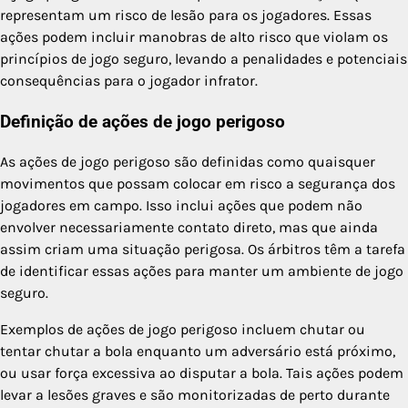
representam um risco de lesão para os jogadores. Essas
ações podem incluir manobras de alto risco que violam os
princípios de jogo seguro, levando a penalidades e potenciais
consequências para o jogador infrator.
Definição de ações de jogo perigoso
As ações de jogo perigoso são definidas como quaisquer
movimentos que possam colocar em risco a segurança dos
jogadores em campo. Isso inclui ações que podem não
envolver necessariamente contato direto, mas que ainda
assim criam uma situação perigosa. Os árbitros têm a tarefa
de identificar essas ações para manter um ambiente de jogo
seguro.
Exemplos de ações de jogo perigoso incluem chutar ou
tentar chutar a bola enquanto um adversário está próximo,
ou usar força excessiva ao disputar a bola. Tais ações podem
levar a lesões graves e são monitorizadas de perto durante