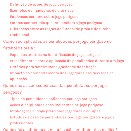
Definição de ações de jogo perigoso
Exemplos de manobras de alto risco
Equívocos comuns sobre jogo perigoso
Fatores contextuais que influenciam o jogo perigoso
Diferenças entre as regras do futebol de praia e do futebol
tradicional
Como são aplicadas as penalidades por jogo perigoso no
futebol de praia?
Papel dos árbitros na identificação do jogo perigoso
Procedimentos para a aplicação de penalidades durante um jogo
Critérios para determinar a gravidade da infração
Impacto do comportamento dos jogadores nas decisões de
aplicação
Quais são as consequências das penalidades por jogo
perigoso?
Tipos de penalidades aplicadas por jogo perigoso
Ações disciplinares após incidentes de jogo perigoso
Implicações a longo prazo para jogadores e equipas
Estudos de caso de penalidades por jogo perigoso em jogos
profissionais
Quais são as diferenças na aplicação em diferentes regiões?