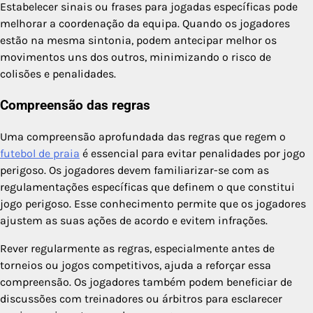
Estabelecer sinais ou frases para jogadas específicas pode
melhorar a coordenação da equipa. Quando os jogadores
estão na mesma sintonia, podem antecipar melhor os
movimentos uns dos outros, minimizando o risco de
colisões e penalidades.
Compreensão das regras
Uma compreensão aprofundada das regras que regem o
futebol de praia
é essencial para evitar penalidades por jogo
perigoso. Os jogadores devem familiarizar-se com as
regulamentações específicas que definem o que constitui
jogo perigoso. Esse conhecimento permite que os jogadores
ajustem as suas ações de acordo e evitem infrações.
Rever regularmente as regras, especialmente antes de
torneios ou jogos competitivos, ajuda a reforçar essa
compreensão. Os jogadores também podem beneficiar de
discussões com treinadores ou árbitros para esclarecer