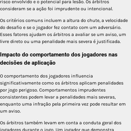
risco envolvido e o potencial para lesão. Os árbitros
consideram se a ação foi imprudente ou intencional.
Os critérios comuns incluem a altura do chute, a velocidade
do desafio e se o jogador fez contato com um adversário.
Esses fatores ajudam os árbitros a avaliar se um aviso, um
livre direto ou uma penalidade mais severa é justificada.
Impacto do comportamento dos jogadores nas
decisões de aplicação
O comportamento dos jogadores influencia
significativamente como os árbitros aplicam penalidades
por jogo perigoso. Comportamentos imprudentes
consistentes podem levar a penalidades mais severas,
enquanto uma infração pela primeira vez pode resultar em
um aviso.
Os árbitros também levam em conta a conduta geral dos
jogadores durante o jogo. Um jogador que demonstra