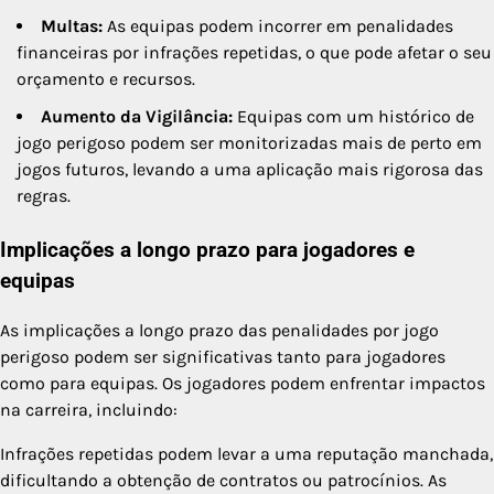
Multas:
As equipas podem incorrer em penalidades
financeiras por infrações repetidas, o que pode afetar o seu
orçamento e recursos.
Aumento da Vigilância:
Equipas com um histórico de
jogo perigoso podem ser monitorizadas mais de perto em
jogos futuros, levando a uma aplicação mais rigorosa das
regras.
Implicações a longo prazo para jogadores e
equipas
As implicações a longo prazo das penalidades por jogo
perigoso podem ser significativas tanto para jogadores
como para equipas. Os jogadores podem enfrentar impactos
na carreira, incluindo:
Infrações repetidas podem levar a uma reputação manchada,
dificultando a obtenção de contratos ou patrocínios. As