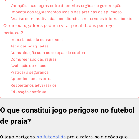
Variações nas regras entre diferentes órgãos de governação
Impacto dos regulamentos locais nas práticas de aplicação
Análise comparativa das penalidades em torneios internacionais
Como os jogadores podem evitar penalidades por jogo
perigoso?
Importância da consciência
Técnicas adequadas
Comunicação com os colegas de equipa
Compreensão das regras
Avaliação de riscos
Praticar a segurança
Aprender com os erros
Respeitar os adversários
Educação contínua
O que constitui jogo perigoso no futebol
de praia?
O jogo perigoso
no futebol de
praia refere-se a ações que