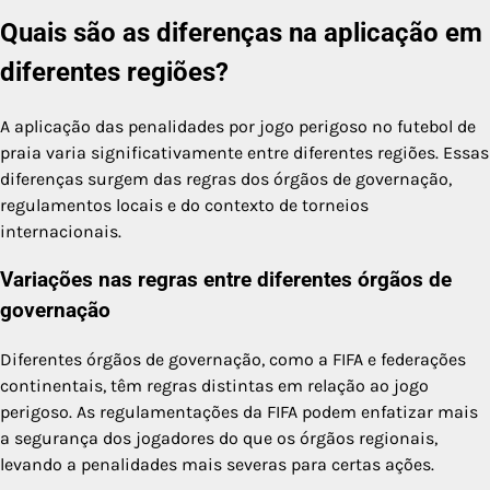
Quais são as diferenças na aplicação em
diferentes regiões?
A aplicação das penalidades por jogo perigoso no futebol de
praia varia significativamente entre diferentes regiões. Essas
diferenças surgem das regras dos órgãos de governação,
regulamentos locais e do contexto de torneios
internacionais.
Variações nas regras entre diferentes órgãos de
governação
Diferentes órgãos de governação, como a FIFA e federações
continentais, têm regras distintas em relação ao jogo
perigoso. As regulamentações da FIFA podem enfatizar mais
a segurança dos jogadores do que os órgãos regionais,
levando a penalidades mais severas para certas ações.