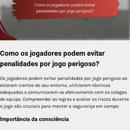
Como os jogadores podem evitar
penalidades por jogo perigoso?
Os jogadores podem evitar penalidades por jogo perigoso ao
estarem cientes do seu entorno, utilizarem técnicas
adequadas e comunicarem-se efetivamente com os colegas
de equipa. Compreender as regras e avaliar os riscos durante
o jogo são cruciais para manter a segurança em campo.
Importância da consciência