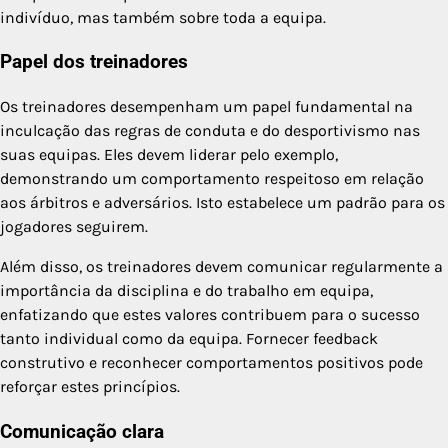
indivíduo, mas também sobre toda a equipa.
Papel dos treinadores
Os treinadores desempenham um papel fundamental na
inculcação das regras de conduta e do desportivismo nas
suas equipas. Eles devem liderar pelo exemplo,
demonstrando um comportamento respeitoso em relação
aos árbitros e adversários. Isto estabelece um padrão para os
jogadores seguirem.
Além disso, os treinadores devem comunicar regularmente a
importância da disciplina e do trabalho em equipa,
enfatizando que estes valores contribuem para o sucesso
tanto individual como da equipa. Fornecer feedback
construtivo e reconhecer comportamentos positivos pode
reforçar estes princípios.
Comunicação clara