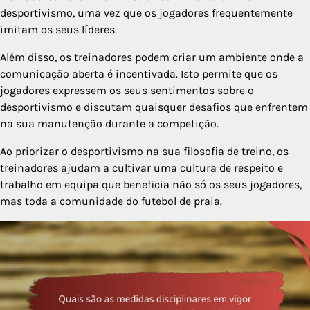
desportivismo, uma vez que os jogadores frequentemente
imitam os seus líderes.
Além disso, os treinadores podem criar um ambiente onde a
comunicação aberta é incentivada. Isto permite que os
jogadores expressem os seus sentimentos sobre o
desportivismo e discutam quaisquer desafios que enfrentem
na sua manutenção durante a competição.
Ao priorizar o desportivismo na sua filosofia de treino, os
treinadores ajudam a cultivar uma cultura de respeito e
trabalho em equipa que beneficia não só os seus jogadores,
mas toda a comunidade do futebol de praia.