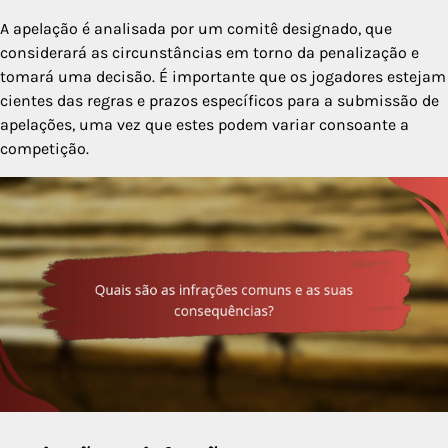
A apelação é analisada por um comitê designado, que
considerará as circunstâncias em torno da penalização e
tomará uma decisão. É importante que os jogadores estejam
cientes das regras e prazos específicos para a submissão de
apelações, uma vez que estes podem variar consoante a
competição.