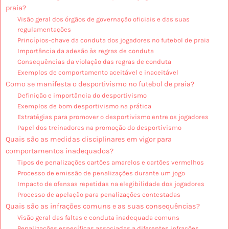
praia?
Visão geral dos órgãos de governação oficiais e das suas
regulamentações
Princípios-chave da conduta dos jogadores no futebol de praia
Importância da adesão às regras de conduta
Consequências da violação das regras de conduta
Exemplos de comportamento aceitável e inaceitável
Como se manifesta o desportivismo no futebol de praia?
Definição e importância do desportivismo
Exemplos de bom desportivismo na prática
Estratégias para promover o desportivismo entre os jogadores
Papel dos treinadores na promoção do desportivismo
Quais são as medidas disciplinares em vigor para
comportamentos inadequados?
Tipos de penalizações cartões amarelos e cartões vermelhos
Processo de emissão de penalizações durante um jogo
Impacto de ofensas repetidas na elegibilidade dos jogadores
Processo de apelação para penalizações contestadas
Quais são as infrações comuns e as suas consequências?
Visão geral das faltas e conduta inadequada comuns
Penalizações específicas associadas a diferentes infrações