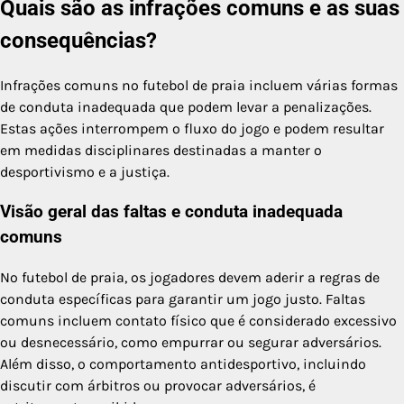
Quais são as infrações comuns e as suas
consequências?
Infrações comuns no futebol de praia incluem várias formas
de conduta inadequada que podem levar a penalizações.
Estas ações interrompem o fluxo do jogo e podem resultar
em medidas disciplinares destinadas a manter o
desportivismo e a justiça.
Visão geral das faltas e conduta inadequada
comuns
No futebol de praia, os jogadores devem aderir a regras de
conduta específicas para garantir um jogo justo. Faltas
comuns incluem contato físico que é considerado excessivo
ou desnecessário, como empurrar ou segurar adversários.
Além disso, o comportamento antidesportivo, incluindo
discutir com árbitros ou provocar adversários, é