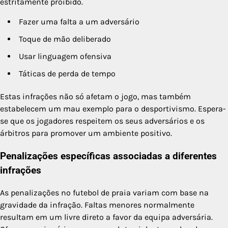
estritamente proibido.
Fazer uma falta a um adversário
Toque de mão deliberado
Usar linguagem ofensiva
Táticas de perda de tempo
Estas infrações não só afetam o jogo, mas também
estabelecem um mau exemplo para o desportivismo. Espera-
se que os jogadores respeitem os seus adversários e os
árbitros para promover um ambiente positivo.
Penalizações específicas associadas a diferentes
infrações
As penalizações no futebol de praia variam com base na
gravidade da infração. Faltas menores normalmente
resultam em um livre direto a favor da equipa adversária.