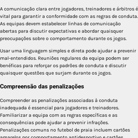
A comunicação clara entre jogadores, treinadores e árbitros é
vital para garantir a conformidade com as regras de conduta.
As equipas devem estabelecer linhas de comunicação
abertas para discutir expectativas e abordar quaisquer
preocupações sobre o comportamento durante os jogos.
Usar uma linguagem simples e direta pode ajudar a prevenir
mal-entendidos. Reuniões regulares da equipa podem ser
benéficas para reforçar os padrões de conduta e discutir
quaisquer questões que surjam durante os jogos.
Compreensão das penalizações
Compreender as penalizações associadas à conduta
inadequada é essencial para jogadores e treinadores.
Familiarizar a equipa com as regras específicas e as
consequências pode ajudar a prevenir infrações.
Penalizações comuns no futebol de praia incluem cartões
amarelos por comportamento antidesportivo e cartões