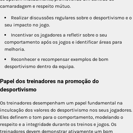
camaradagem e respeito mútuo.
Realizar discussões regulares sobre o desportivismo e o
seu impacto no jogo.
Incentivar os jogadores a refletir sobre o seu
comportamento após os jogos e identificar áreas para
melhoria.
Reconhecer e recompensar exemplos de bom
desportivismo dentro da equipa.
Papel dos treinadores na promoção do
desportivismo
Os treinadores desempenham um papel fundamental na
inculcação dos valores do desportivismo nos seus jogadores.
Eles definem o tom para o comportamento, modelando o
respeito e a integridade durante os treinos e jogos. Os
treinadores devem demonstrar ativamente um bom