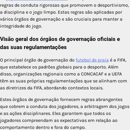
regras de conduta rigorosas que promovem o desportivismo,
a disciplina e o jogo limpo. Estas regras são aplicadas por
vários órgãos de governação e são cruciais para manter a
integridade do jogo.
Visão geral dos órgãos de governação oficiais e
das suas regulamentações
O principal órgão de governação do
futebol de praia
é a FIFA,
que estabelece os padrões globais para o desporto. Além
disso, organizações regionais como a CONCACAF e a UEFA
têm as suas próprias regulamentações que se alinham com
as diretrizes da FIFA, abordando contextos locais.
Estes órgãos de governação fornecem regras abrangentes
que cobrem a conduta dos jogadores, a arbitragem dos jogos
e as ações disciplinares. Eles garantem que todos os
jogadores compreendam as expectativas em relação ao
comportamento dentro e fora do campo.