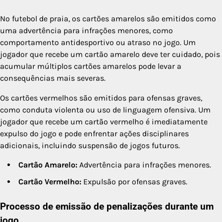
No futebol de praia, os cartões amarelos são emitidos como
uma advertência para infrações menores, como
comportamento antidesportivo ou atraso no jogo. Um
jogador que recebe um cartão amarelo deve ter cuidado, pois
acumular múltiplos cartões amarelos pode levar a
consequências mais severas.
Os cartões vermelhos são emitidos para ofensas graves,
como conduta violenta ou uso de linguagem ofensiva. Um
jogador que recebe um cartão vermelho é imediatamente
expulso do jogo e pode enfrentar ações disciplinares
adicionais, incluindo suspensão de jogos futuros.
Cartão Amarelo:
Advertência para infrações menores.
Cartão Vermelho:
Expulsão por ofensas graves.
Processo de emissão de penalizações durante um
jogo