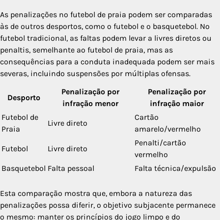
As penalizações no futebol de praia podem ser comparadas
às de outros desportos, como o futebol e o basquetebol. No
futebol tradicional, as faltas podem levar a livres diretos ou
penaltis, semelhante ao futebol de praia, mas as
consequências para a conduta inadequada podem ser mais
severas, incluindo suspensões por múltiplas ofensas.
Penalização por
Penalização por
Desporto
infração menor
infração maior
Futebol de
Cartão
Livre direto
Praia
amarelo/vermelho
Penalti/cartão
Futebol
Livre direto
vermelho
Basquetebol
Falta pessoal
Falta técnica/expulsão
Esta comparação mostra que, embora a natureza das
penalizações possa diferir, o objetivo subjacente permanece
o mesmo: manter os princípios do jogo limpo e do