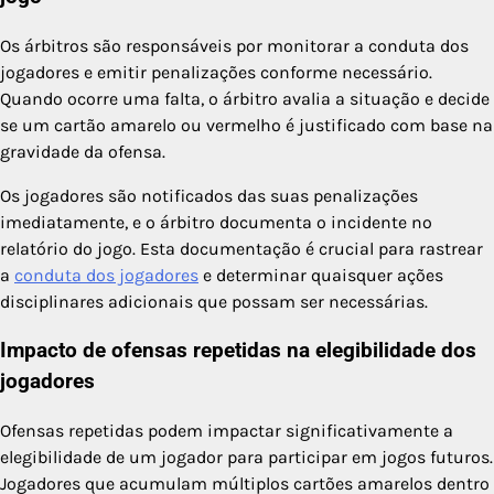
Os árbitros são responsáveis por monitorar a conduta dos
jogadores e emitir penalizações conforme necessário.
Quando ocorre uma falta, o árbitro avalia a situação e decide
se um cartão amarelo ou vermelho é justificado com base na
gravidade da ofensa.
Os jogadores são notificados das suas penalizações
imediatamente, e o árbitro documenta o incidente no
relatório do jogo. Esta documentação é crucial para rastrear
a
conduta dos jogadores
e determinar quaisquer ações
disciplinares adicionais que possam ser necessárias.
Impacto de ofensas repetidas na elegibilidade dos
jogadores
Ofensas repetidas podem impactar significativamente a
elegibilidade de um jogador para participar em jogos futuros.
Jogadores que acumulam múltiplos cartões amarelos dentro