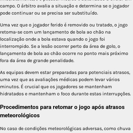
campo. O árbitro avalia a situação e determina se o jogador
pode continuar ou se precisa ser substituído.
Uma vez que o jogador ferido é removido ou tratado, o jogo
retoma-se com um lançamento de bola ao chão na
localização onde a bola estava quando o jogo foi
interrompido. Se a lesão ocorrer perto da área de golo, o
lançamento de bola ao chão ocorre no ponto mais próximo
fora da área de grande penalidade.
As equipas devem estar preparadas para potenciais atrasos,
uma vez que as avaliações médicas podem levar vários
minutos. É crucial que os jogadores se mantenham
hidratados e mantenham o foco durante estas interrupções.
Procedimentos para retomar o jogo após atrasos
meteorológicos
No caso de condições meteorológicas adversas, como chuva