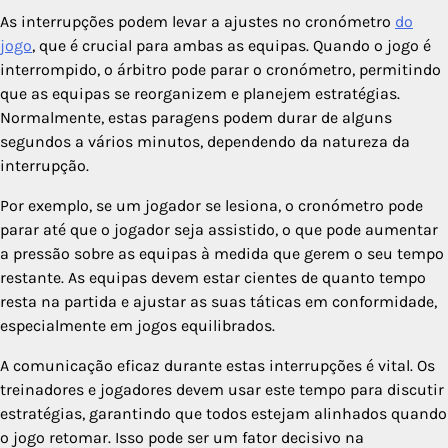
As interrupções podem levar a ajustes no cronómetro
do
jogo
, que é crucial para ambas as equipas. Quando o jogo é
interrompido, o árbitro pode parar o cronómetro, permitindo
que as equipas se reorganizem e planejem estratégias.
Normalmente, estas paragens podem durar de alguns
segundos a vários minutos, dependendo da natureza da
interrupção.
Por exemplo, se um jogador se lesiona, o cronómetro pode
parar até que o jogador seja assistido, o que pode aumentar
a pressão sobre as equipas à medida que gerem o seu tempo
restante. As equipas devem estar cientes de quanto tempo
resta na partida e ajustar as suas táticas em conformidade,
especialmente em jogos equilibrados.
A comunicação eficaz durante estas interrupções é vital. Os
treinadores e jogadores devem usar este tempo para discutir
estratégias, garantindo que todos estejam alinhados quando
o jogo retomar. Isso pode ser um fator decisivo na