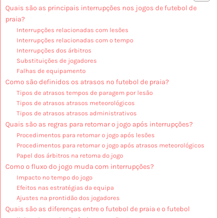
Quais são as principais interrupções nos jogos de futebol de
praia?
Interrupções relacionadas com lesões
Interrupções relacionadas com o tempo
Interrupções dos árbitros
Substituições de jogadores
Falhas de equipamento
Como são definidos os atrasos no futebol de praia?
Tipos de atrasos tempos de paragem por lesão
Tipos de atrasos atrasos meteorológicos
Tipos de atrasos atrasos administrativos
Quais são as regras para retomar o jogo após interrupções?
Procedimentos para retomar o jogo após lesões
Procedimentos para retomar o jogo após atrasos meteorológicos
Papel dos árbitros na retoma do jogo
Como o fluxo do jogo muda com interrupções?
Impacto no tempo do jogo
Efeitos nas estratégias da equipa
Ajustes na prontidão dos jogadores
Quais são as diferenças entre o futebol de praia e o futebol