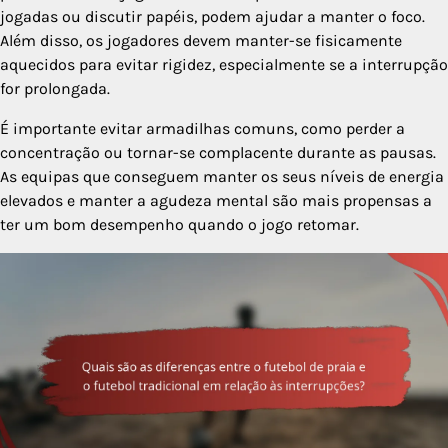
jogadas ou discutir papéis, podem ajudar a manter o foco.
Além disso, os jogadores devem manter-se fisicamente
aquecidos para evitar rigidez, especialmente se a interrupção
for prolongada.
É importante evitar armadilhas comuns, como perder a
concentração ou tornar-se complacente durante as pausas.
As equipas que conseguem manter os seus níveis de energia
elevados e manter a agudeza mental são mais propensas a
ter um bom desempenho quando o jogo retomar.