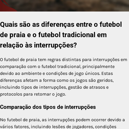
Quais são as diferenças entre o futebol
de praia e o futebol tradicional em
relação às interrupções?
O futebol de praia tem regras distintas para interrupções em
comparação com o futebol tradicional, principalmente
devido ao ambiente e condições de jogo únicos. Estas
diferenças afetam a forma como os jogos são geridos,
incluindo tipos de interrupções, gestão de atrasos e
protocolos para retomar o jogo.
Comparação dos tipos de interrupções
No futebol de praia, as interrupções podem ocorrer devido a
vários fatores, incluindo lesões de jogadores, condições