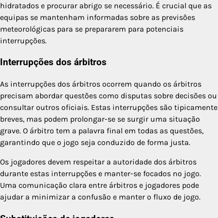
hidratados e procurar abrigo se necessário. É crucial que as
equipas se mantenham informadas sobre as previsões
meteorológicas para se prepararem para potenciais
interrupções.
Interrupções dos árbitros
As interrupções dos árbitros ocorrem quando os árbitros
precisam abordar questões como disputas sobre decisões ou
consultar outros oficiais. Estas interrupções são tipicamente
breves, mas podem prolongar-se se surgir uma situação
grave. O árbitro tem a palavra final em todas as questões,
garantindo que o jogo seja conduzido de forma justa.
Os jogadores devem respeitar a autoridade dos árbitros
durante estas interrupções e manter-se focados no jogo.
Uma comunicação clara entre árbitros e jogadores pode
ajudar a minimizar a confusão e manter o fluxo de jogo.