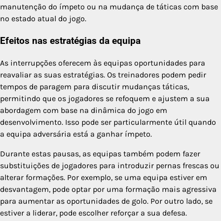
manutenção do ímpeto ou na mudança de táticas com base
no estado atual do jogo.
Efeitos nas estratégias da equipa
As interrupções oferecem às equipas oportunidades para
reavaliar as suas estratégias. Os treinadores podem pedir
tempos de paragem para discutir mudanças táticas,
permitindo que os jogadores se refoquem e ajustem a sua
abordagem com base na dinâmica do jogo em
desenvolvimento. Isso pode ser particularmente útil quando
a equipa adversária está a ganhar ímpeto.
Durante estas pausas, as equipas também podem fazer
substituições de jogadores para introduzir pernas frescas ou
alterar formações. Por exemplo, se uma equipa estiver em
desvantagem, pode optar por uma formação mais agressiva
para aumentar as oportunidades de golo. Por outro lado, se
estiver a liderar, pode escolher reforçar a sua defesa.