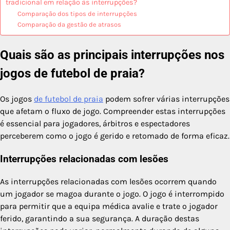
tradicional em relação às interrupções?
Comparação dos tipos de interrupções
Comparação da gestão de atrasos
Quais são as principais interrupções nos
jogos de futebol de praia?
Os jogos
de futebol de praia
podem sofrer várias interrupções
que afetam o fluxo de jogo. Compreender estas interrupções
é essencial para jogadores, árbitros e espectadores
perceberem como o jogo é gerido e retomado de forma eficaz.
Interrupções relacionadas com lesões
As interrupções relacionadas com lesões ocorrem quando
um jogador se magoa durante o jogo. O jogo é interrompido
para permitir que a equipa médica avalie e trate o jogador
ferido, garantindo a sua segurança. A duração destas