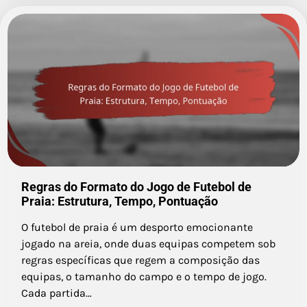
Regras do Formato do Jogo de Futebol de
Praia: Estrutura, Tempo, Pontuação
O futebol de praia é um desporto emocionante
jogado na areia, onde duas equipas competem sob
regras específicas que regem a composição das
equipas, o tamanho do campo e o tempo de jogo.
Cada partida…