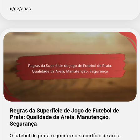
11/02/2026
Regras da Superfície de Jogo de Futebol de
Praia: Qualidade da Areia, Manutenção,
Segurança
O futebol de praia requer uma superfície de areia