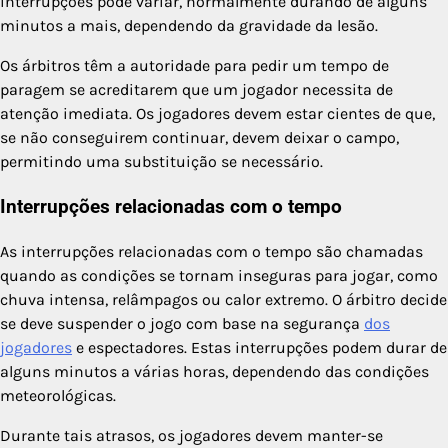
interrupções pode variar, normalmente durando de alguns
minutos a mais, dependendo da gravidade da lesão.
Os árbitros têm a autoridade para pedir um tempo de
paragem se acreditarem que um jogador necessita de
atenção imediata. Os jogadores devem estar cientes de que,
se não conseguirem continuar, devem deixar o campo,
permitindo uma substituição se necessário.
Interrupções relacionadas com o tempo
As interrupções relacionadas com o tempo são chamadas
quando as condições se tornam inseguras para jogar, como
chuva intensa, relâmpagos ou calor extremo. O árbitro decide
se deve suspender o jogo com base na segurança
dos
jogadores
e espectadores. Estas interrupções podem durar de
alguns minutos a várias horas, dependendo das condições
meteorológicas.
Durante tais atrasos, os jogadores devem manter-se