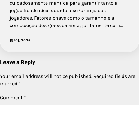
cuidadosamente mantida para garantir tanto a
jogabilidade ideal quanto a segurança dos
jogadores. Fatores-chave como o tamanho e a
composição dos grãos de areia, juntamente com…
19/01/2026
Leave a Reply
Your email address will not be published.
Required fields are
marked
*
Comment
*