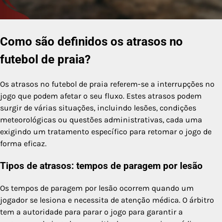
Como são definidos os atrasos no
futebol de praia?
Os atrasos no futebol de praia referem-se a interrupções no
jogo que podem afetar o seu fluxo. Estes atrasos podem
surgir de várias situações, incluindo lesões, condições
meteorológicas ou questões administrativas, cada uma
exigindo um tratamento específico para retomar o jogo de
forma eficaz.
Tipos de atrasos: tempos de paragem por lesão
Os tempos de paragem por lesão ocorrem quando um
jogador se lesiona e necessita de atenção médica. O árbitro
tem a autoridade para parar o jogo para garantir a