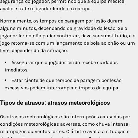
segurança do jogador, permitindo que a equipa médica
avalie e trate o jogador ferido em campo.
Normalmente, os tempos de paragem por lesão duram
alguns minutos, dependendo da gravidade da lesão. Se o
jogador ferido não puder continuar, deve ser substituído, e o
jogo retoma-se com um lançamento de bola ao chão ou um
livre, dependendo da situação.
Assegurar que o jogador ferido recebe cuidados
imediatos.
Estar ciente de que tempos de paragem por lesão
excessivos podem interromper o ímpeto da equipa.
Tipos de atrasos: atrasos meteorológicos
Os atrasos meteorológicos são interrupções causadas por
condições meteorológicas adversas, como chuva intensa,
relâmpagos ou ventos fortes. O árbitro avalia a situação e