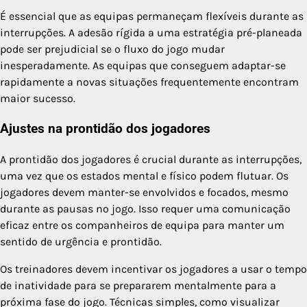
É essencial que as equipas permaneçam flexíveis durante as
interrupções. A adesão rígida a uma estratégia pré-planeada
pode ser prejudicial se o fluxo do jogo mudar
inesperadamente. As equipas que conseguem adaptar-se
rapidamente a novas situações frequentemente encontram
maior sucesso.
Ajustes na prontidão dos jogadores
A prontidão dos jogadores é crucial durante as interrupções,
uma vez que os estados mental e físico podem flutuar. Os
jogadores devem manter-se envolvidos e focados, mesmo
durante as pausas no jogo. Isso requer uma comunicação
eficaz entre os companheiros de equipa para manter um
sentido de urgência e prontidão.
Os treinadores devem incentivar os jogadores a usar o tempo
de inatividade para se prepararem mentalmente para a
próxima fase do jogo. Técnicas simples, como visualizar