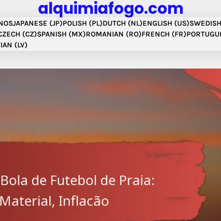
alquimiafogo.com
NOS
JAPANESE (JP)
POLISH (PL)
DUTCH (NL)
ENGLISH (US)
SWEDISH
CZECH (CZ)
SPANISH (MX)
ROMANIAN (RO)
FRENCH (FR)
PORTUGUE
IAN (LV)