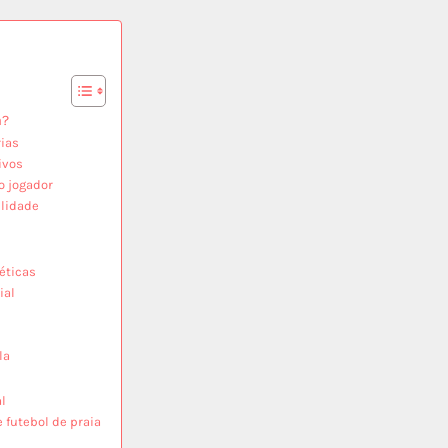
a?
rias
ivos
o jogador
ilidade
éticas
ial
la
l
 futebol de praia