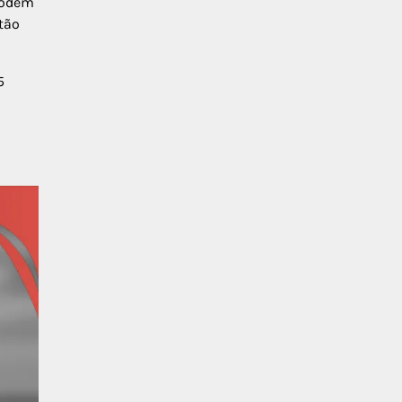
podem
tão
5